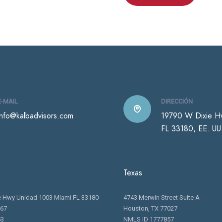
E-MAIL
DIRECCIÓN
info@kalbadvisors.com
19790 W Dixie 
FL 33180, EE. UU
Texas
e Hwy Unidad 1003 Miami FL 33180
4743 Merwin Street Suite A
367
Houston, TX 77027
53
NMLS ID 1777857