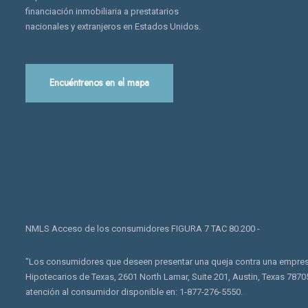
financiación inmobiliaria a prestatarios
nacionales y extranjeros en Estados Unidos.
Encuéntrenos en el mapa
NMLS Acceso de los consumidores FIGURA 7 TAC 80.200 -
"Los consumidores que deseen presentar una queja contra una empresa,
Hipotecarios de Texas, 2601 North Lamar, Suite 201, Austin, Texas 7870
atención al consumidor disponible en: 1-877-276-5550.