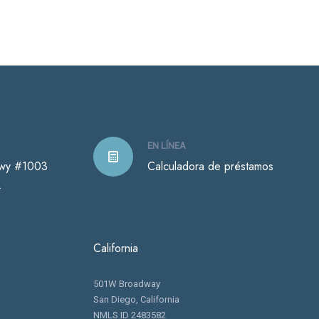
EN LÍNEA
Hwy #1003
Calculadora de préstamos
.
California
501W Broadway
San Diego, California
NMLS ID 2483582